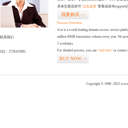
具体交易流程可
“点击这里”
查看或咨询support@
我要购买
>>
Process Overview:
4.cn is a world leading domain escrow service plat
million RMB transaction volume every year. We promi
联系我们
5 workdays.
For detailed process, you can
“visit here”
or contact
QQ：2726103981
BUY NOW
>>
Copyright © 1998 -2025 www.