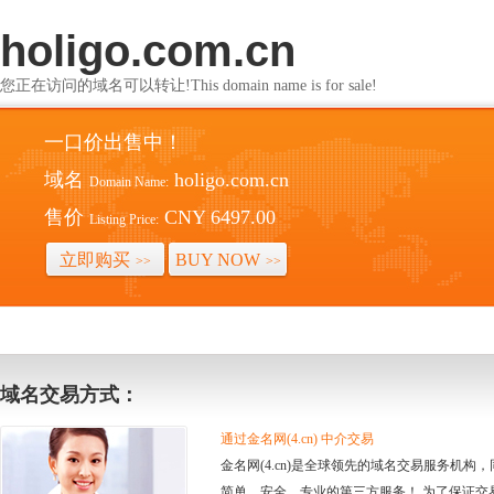
holigo.com.cn
您正在访问的域名可以转让!This domain name is for sale!
一口价出售中！
域名
holigo.com.cn
Domain Name:
售价
CNY 6497.00
Listing Price:
立即购买
BUY NOW
>>
>>
域名交易方式：
通过金名网(4.cn) 中介交易
金名网(4.cn)是全球领先的域名交易服务机
简单、安全、专业的第三方服务！ 为了保证交